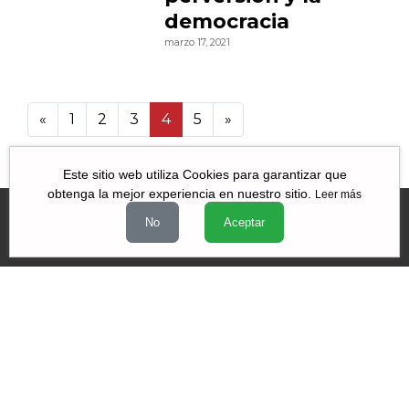
democracia
marzo 17, 2021
«
1
2
3
4
5
»
5 45
Este sitio web utiliza Cookies para garantizar que
obtenga la mejor experiencia en nuestro sitio.
Leer más
No
Aceptar
Videos
|
|
|
Quiénes Somos
Contacto
Aviso de Privacidad
Términos y