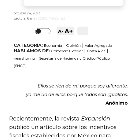
octubre 24, 2023
(
2392
Palabras)
Lectura:
6 min
A+
A-
Toggle
CATEGORÍA:
|
|
Economía
Opinión
Valor Agregado
HABLAMOS DE:
|
|
Comercio Exterior
Costa Rica
|
nearshoring
Secretaría de Hacienda y Crédito Público
(SHCP)
Ellos se ríen de mi porque soy diferente,
yo me río de ellos porque todos son igualitos
.
Anónimo
Recientemente, la revista
Expansión
publicó un artículo sobre los incentivos
fiscales establecidos por México para