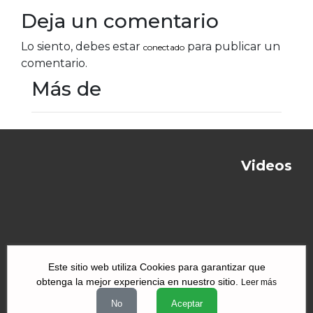
Deja un comentario
Lo siento, debes estar
para publicar un
conectado
comentario.
Más de
Videos
Este sitio web utiliza Cookies para garantizar que
obtenga la mejor experiencia en nuestro sitio.
Leer más
|
|
|
Quiénes Somos
Contacto
Aviso de Privacidad
Términos y
No
Aceptar
|
|
condiciones
Declaración de Accesibilidad
Misión y Valores