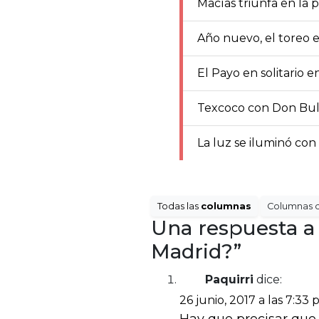
Macías triunfa en la 
Año nuevo, el toreo 
El Payo en solitario 
Texcoco con Don Bull
La luz se iluminó con
Todas las
columnas
Columnas 
Una respuesta a 
Madrid?”
Paquirri
dice:
26 junio, 2017 a las 7:33