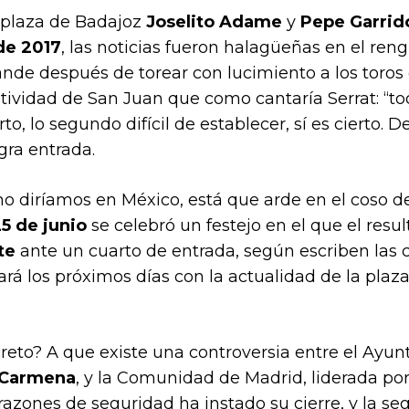
 plaza de Badajoz
Joselito Adame
y
Pepe Garrid
de 2017
, las noticias fueron halagüeñas en el ren
ande después de torear con lucimiento a los toros
estividad de San Juan que como cantaría Serrat: “
rto, lo segundo difícil de establecer, sí es cierto
gra entrada.
omo diríamos en México, está que arde en el coso d
5 de junio
se celebró un festejo en el que el resul
te
ante un cuarto de entrada, según escriben las c
ará los próximos días con la actualidad de la pla
reto? A que existe una controversia entre el Ayu
 Carmena
, y la Comunidad de Madrid, liderada po
razones de seguridad ha instado su cierre, y la s