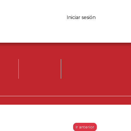
Iniciar sesión
Iniciar sesión.
Registrese, para
opinar.
Ir anterior