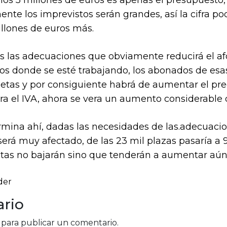
los 5 millones de euros es apenas el presupuesto,
te los imprevistos serán grandes, así la cifra p
millones de euros más.
as las adecuaciones que obviamente reducirá el afo
dos donde se esté trabajando, los abonados de esas
etas y por consiguiente habrá de aumentar el preci
ra el IVA, ahora se vera un aumento considerable d
mina ahí, dadas las necesidades de las.adecuacione
 será muy afectado, de las 23 mil plazas pasaría a
letas no bajarán sino que tenderán a aumentar aú
der
rio
para publicar un comentario.