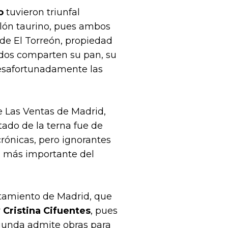
o
tuvieron triunfal
glón taurino, pues ambos
 de El Torreón, propiedad
todos comparten su pan, su
. Desafortunadamente las
e Las Ventas de Madrid,
tado de la terna fue de
rónicas, pero ignorantes
za más importante del
ntamiento de Madrid, que
r
Cristina Cifuentes
, pues
egunda admite obras para