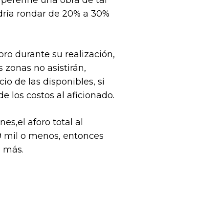
 perenne una obra de tal
odría rondar de 20% a 30%
ro durante su realización,
 zonas no asistirán,
o de las disponibles, si
e los costos al aficionado.
s,el aforo total al
 9 mil o menos, entonces
n más.