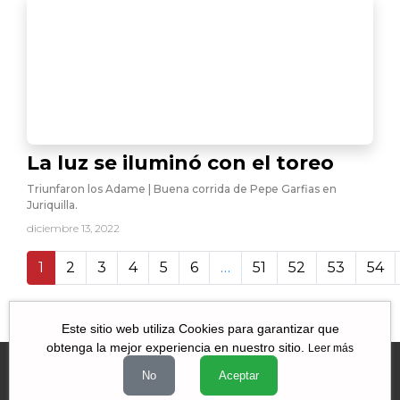
La luz se iluminó con el toreo
Triunfaron los Adame | Buena corrida de Pepe Garfias en
Juriquilla.
diciembre 13, 2022
1
2
3
4
5
6
…
51
52
53
54
56 551
Este sitio web utiliza Cookies para garantizar que
obtenga la mejor experiencia en nuestro sitio.
Leer más
No
Aceptar
Videos