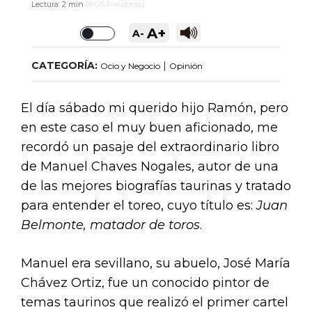
(
805
Palabras)
Lectura:
2 min
A+
A-
Toggle
CATEGORÍA:
|
Ocio y Negocio
Opinión
El día sábado mi querido hijo Ramón, pero
en este caso el muy buen aficionado, me
recordó un pasaje del extraordinario libro
de Manuel Chaves Nogales, autor de una
de las mejores biografías taurinas y tratado
para entender el toreo, cuyo título es:
Juan
Belmonte, matador de toros
.
Manuel era sevillano, su abuelo, José María
Chávez Ortiz, fue un conocido pintor de
temas taurinos que realizó el primer cartel