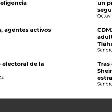
teligencia
un p
segu
Octavi
, agentes activos
CDMX
adul
Tláh
Sandra
electoral de la
Tras
Shei
ez
estr
Sandra