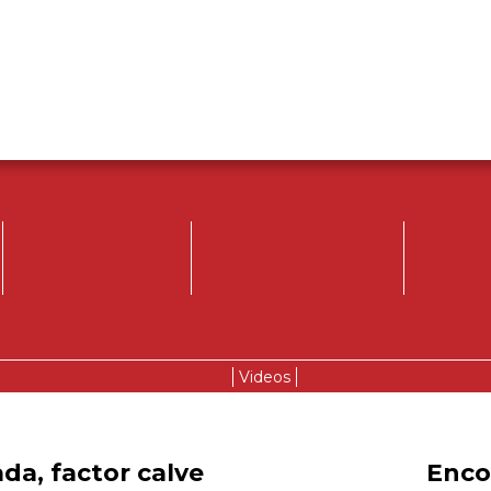
Videos
da, factor calve
Encon