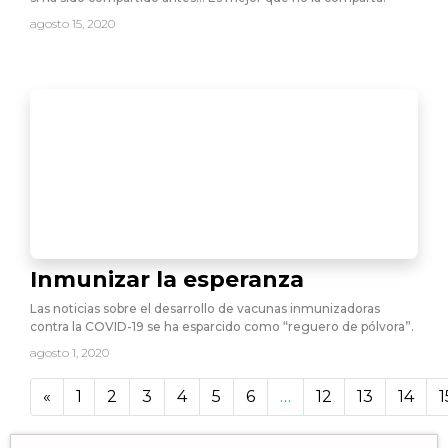
agosto 15, 2020
Inmunizar la esperanza
Las noticias sobre el desarrollo de vacunas inmunizadoras
contra la COVID-19 se ha esparcido como “reguero de pólvora”.
agosto 1, 2020
«
1
2
3
4
5
6
…
12
13
14
1
17 162