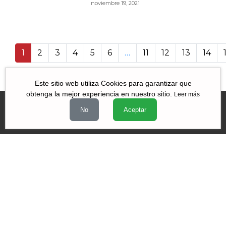
noviembre 19, 2021
1
2
3
4
5
6
…
11
12
13
14
16 160
Este sitio web utiliza Cookies para garantizar que
obtenga la mejor experiencia en nuestro sitio.
Leer más
No
Aceptar
Videos
|
|
|
Quiénes Somos
Contacto
Aviso de Privacidad
Términos y
|
|
condiciones
Declaración de Accesibilidad
Misión y Valores