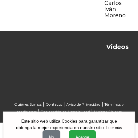
Carlos
Iván
Moreno
Videos
Previous
Next
|
|
|
Quiénes Somos
Contacto
Aviso de Privacidad
Términos y
|
|
condiciones
Declaración de Accesibilidad
Misión y Valores
Este sitio web utiliza Cookies para garantizar que
obtenga la mejor experiencia en nuestro sitio.
Leer más
No
Aceptar