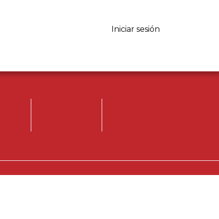
Iniciar sesión
Iniciar sesión.
Registrese, para
opinar.