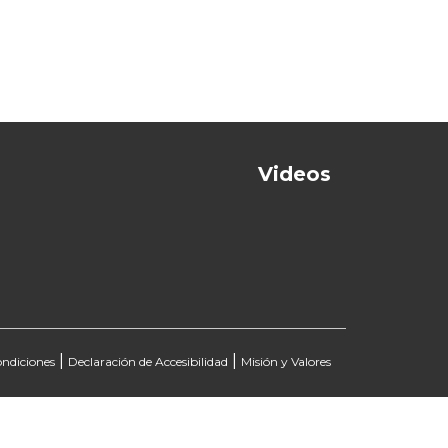
Next
Videos
|
|
ondiciones
Declaración de Accesibilidad
Misión y Valores