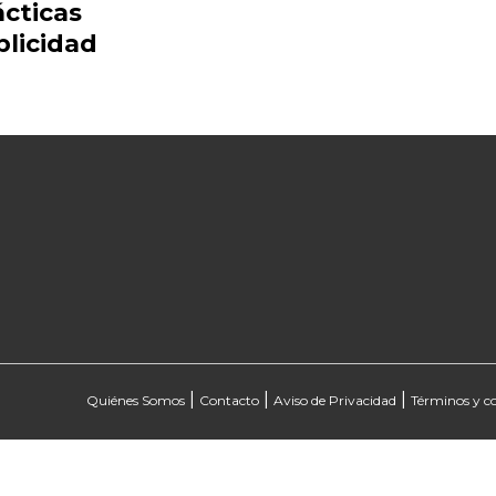
ácticas
blicidad
|
|
|
Quiénes Somos
Contacto
Aviso de Privacidad
Términos y c