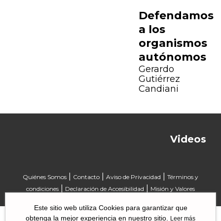
Defendamos
a los
organismos
autónomos
Gerardo
Gutiérrez
Candiani
Videos
|
|
|
Quiénes Somos
Contacto
Aviso de Privacidad
Términos y
|
|
condiciones
Declaración de Accesibilidad
Misión y Valores
Este sitio web utiliza Cookies para garantizar que
obtenga la mejor experiencia en nuestro sitio.
Leer más