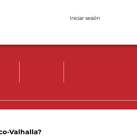
Iniciar sesión
Iniciar sesión.
Registrese, para
opinar.
co-Valhalla?