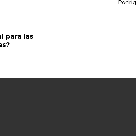
Rodri
l para las
es?