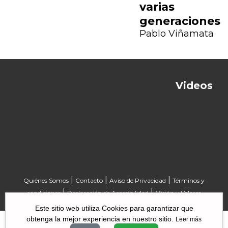
varias
generaciones
Pablo Viñamata
Videos
Previous
Next
|
|
|
Quiénes Somos
Contacto
Aviso de Privacidad
Términos y
|
|
condiciones
Declaración de Accesibilidad
Misión y Valores
Este sitio web utiliza Cookies para garantizar que
obtenga la mejor experiencia en nuestro sitio.
Leer más