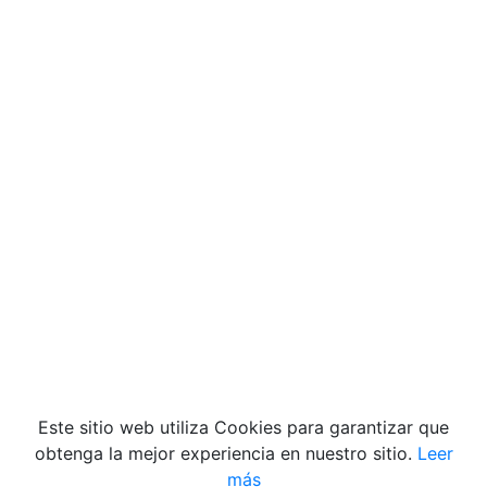
Videos
Quiénes Somos
|
Contacto
|
Aviso de Privacidad
|
Términos y condiciones
|
Declaración de
Accesibilidad
|
Misión y Valores
Este sitio web utiliza Cookies para garantizar que
obtenga la mejor experiencia en nuestro sitio.
Leer
más