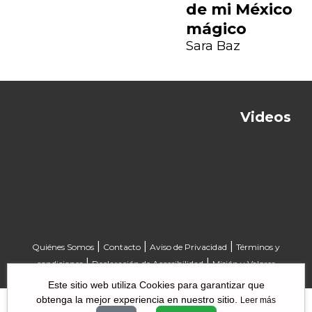
de mi México
mágico
Sara Baz
Videos
Previous
Next
|
|
|
Quiénes Somos
Contacto
Aviso de Privacidad
Términos y
|
|
condiciones
Declaración de Accesibilidad
Misión y Valores
Este sitio web utiliza Cookies para garantizar que
obtenga la mejor experiencia en nuestro sitio.
Leer más