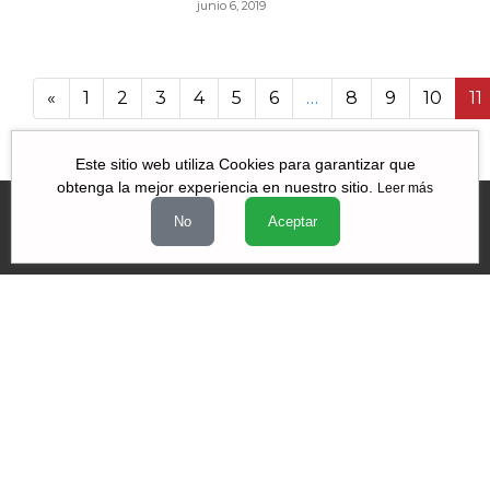
junio 6, 2019
«
1
2
3
4
5
6
…
8
9
10
11
13 130
Este sitio web utiliza Cookies para garantizar que
obtenga la mejor experiencia en nuestro sitio.
Leer más
No
Aceptar
Videos
|
|
|
Quiénes Somos
Contacto
Aviso de Privacidad
Términos y
|
|
condiciones
Declaración de Accesibilidad
Misión y Valores