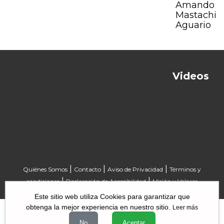
Amando
Mastachi
Aguario
Videos
Previous
Next
|
|
|
Quiénes Somos
Contacto
Aviso de Privacidad
Términos y
|
|
condiciones
Declaración de Accesibilidad
Misión y Valores
Este sitio web utiliza Cookies para garantizar que
obtenga la mejor experiencia en nuestro sitio.
Leer más
No
Aceptar