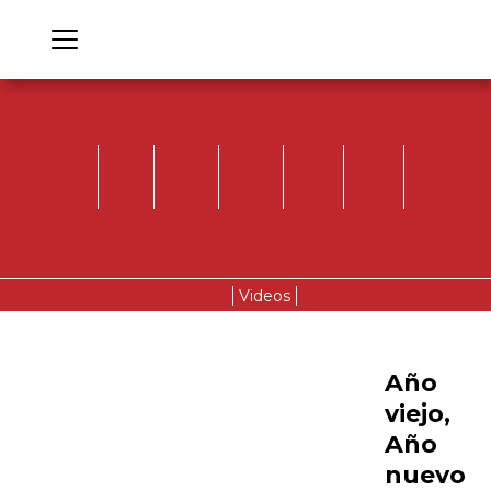
Videos
Año
viejo,
Año
nuevo