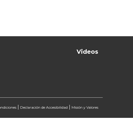
Videos
|
|
ondiciones
Declaración de Accesibilidad
Misión y Valores