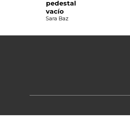
pedestal
evious
vacío
Sara Baz