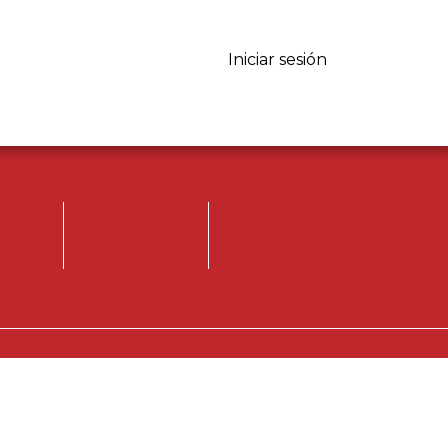
Iniciar sesión
Iniciar sesión.
Registrese, para
opinar.