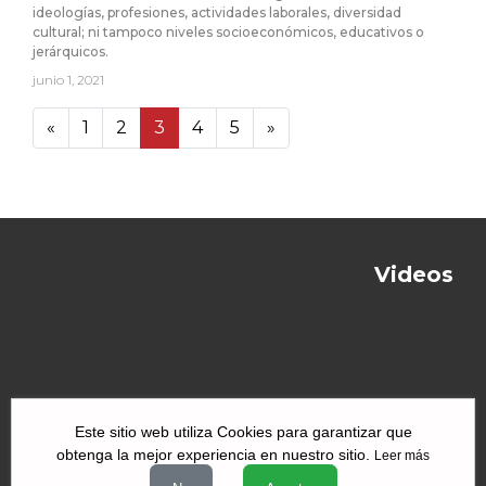
ideologías, profesiones, actividades laborales, diversidad
cultural; ni tampoco niveles socioeconómicos, educativos o
jerárquicos.
junio 1, 2021
«
1
2
3
4
5
»
5 48
Videos
Este sitio web utiliza Cookies para garantizar que
obtenga la mejor experiencia en nuestro sitio.
Leer más
|
|
|
Quiénes Somos
Contacto
Aviso de Privacidad
Términos y