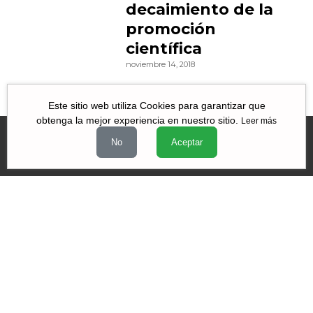
decaimiento de la
promoción
científica
noviembre 14, 2018
Este sitio web utiliza Cookies para garantizar que
obtenga la mejor experiencia en nuestro sitio.
Leer más
No
Aceptar
Videos
|
|
|
Quiénes Somos
Contacto
Aviso de Privacidad
Términos y
|
|
condiciones
Declaración de Accesibilidad
Misión y Valores